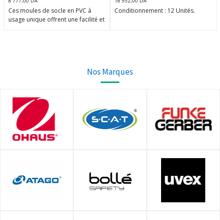
8 777,00
DA
18 952,00
DA
Ces moules de socle en PVC à
Conditionnement : 12 Unités.
usage unique offrent une facilité et
une commodité d'utilisation. Ils
Coins nets du moule pour faciliter
peuvent être jetés après
la mise en place immédiate du
utilisation, mais sont suffisamment
ruban.
solides pour être réutilisés.
Nos Marques
Excellent échange thermique
Intérieur doux
Coins arrondis
Ils sont disponibles dans la même
variété de tailles que les moules
en métal et peuvent être utilisés
avec les mêmes styles ou types de
cassettes et d'anneaux d'inclusion.
Conditionnement : 1 X 500.