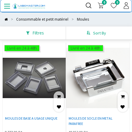
0
0
Consommable et petit matériel
Moules
Filtres
Sort By
Livré en 24 à 48h
Livré en 24 à 48h
MOULES DE BASE A USAGE UNIQUE
MOULES DE SOCLE EN METAL
PARAFREE