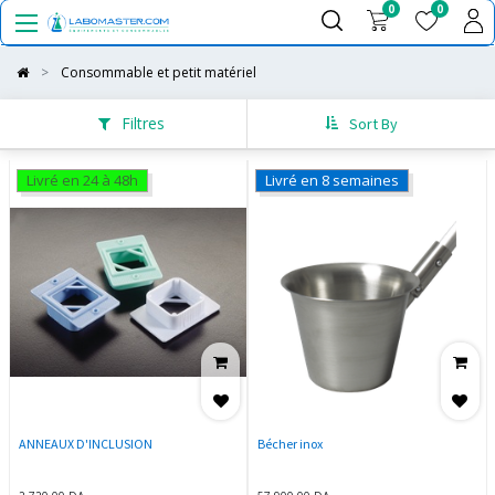
0
0
Consommable et petit matériel
Filtres
Sort By
Livré en 24 à 48h
Livré en 8 semaines
ANNEAUX D'INCLUSION
Bécher inox