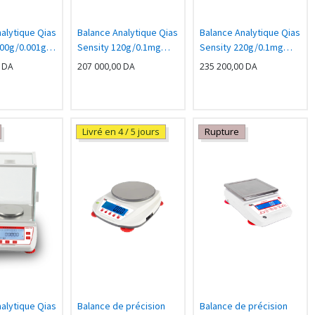
alytique Qias
Balance Analytique Qias
Balance Analytique Qias
000g/0.001g
Sensity 120g/0.1mg
Sensity 220g/0.1mg
n externe
Calibration Externe
Calibration Externe
DA
207 000,00
DA
235 200,00
DA
Livré en 4 / 5 jours
Rupture
alytique Qias
Balance de précision
Balance de précision