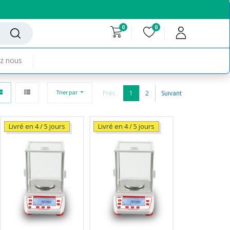
0
0
z nous
Trier par
Préc.
1
2
Suivant
Livré en 4 / 5 jours
Livré en 4 / 5 jours