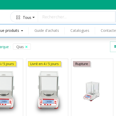
Tous
ue produits
Guide d'achats
Catalogues
Contacte
arque
:
Qias
 / 5 jours
Livré en 4 / 5 jours
Rupture