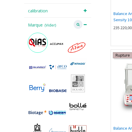
calibration
Balance An
Sensity 1
Marque
(Vider)
Calibratio
235 220,00
Rupture
Balance An