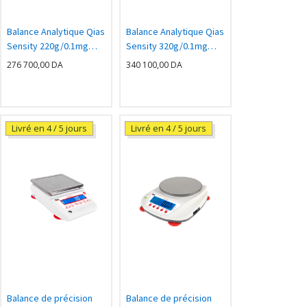
Balance Analytique Qias
Balance Analytique Qias
Sensity 220g/0.1mg
Sensity 320g/0.1mg
Calibration Interne
Calibration interne
276 700,00
DA
340 100,00
DA
Livré en 4 / 5 jours
Livré en 4 / 5 jours
Balance de précision
Balance de précision